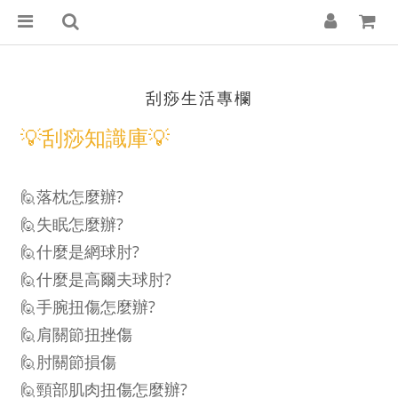
刮痧生活專欄
💡刮痧知識庫💡
🙋
落枕怎麼辦?
🙋失眠怎麼辦?
🙋
什麼是網球肘?
🙋
什麼是高爾夫球肘
?
🙋
手腕扭傷怎麼辦?
🙋
肩關節扭挫傷
🙋
肘關節損傷
🙋
頸部肌肉扭傷怎麼辦?