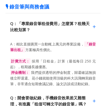
🎙️ 錄音筆與商務會議
Q：「專業錄音筆租借費用」怎麼算？租幾天
比較划算？
A：相比直接購買一台動輒上萬元的專業設備，
「錄音
筆出租」
方案極具性價比。
計費方式：
採用「日租金」計算（最低每日 250 元
起），租期越長越優惠。
押金機制：
我們提供透明的押金制度，歸還確認無損
後立即退還。花小錢就能使用頂級的科大訊飛轉寫錄音
筆，非常適合短期會議記錄、論文訪談或活動紀錄。
Q：開會要做紀錄，手機錄音效果差又難整
理，有推薦「租借可轉文字的錄音筆」嗎？