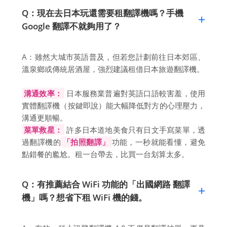
Q：現在去日本玩還需要租翻譯機嗎？手機
Google 翻譯不就夠用了？
A：雖然大城市英語普及，但若您計劃前往日本郊區、
溫泉鄉或傳統居酒屋，強烈建議租借日本旅遊翻譯機。
溝通效率：
日本服務業普遍對英語口語較害羞，使用
實體翻譯機（按鍵即說）能大幅降低對方的心理壓力，
溝通更順暢。
菜單救星：
許多日本道地美食只有日文手寫菜單，透
過翻譯機的
「拍照翻譯」
功能，一秒就能看懂，避免
點錯餐的尷尬。租一台帶去，比買一台划算太多。
Q：有推薦結合 WiFi 功能的「出國網路 翻譯
機」嗎？想省下租 WiFi 機的錢。