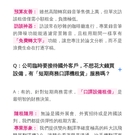
預算友善：
雖然高階轉寫錄音筆售價上萬，但單次訪
談租借僅需小額租金，負擔極低。
訪談神器：
訪談常在吵雜的咖啡廳進行，專業錄音筆
的降噪功能能過濾背景雜音，且租用期間一樣享有
「免費轉文字」
功能，讓您專注於論文分析，而不是
浪費生命在打逐字稿。
Q：公司臨時要接待國外客戶，不想花大錢買
設備，有「短期商務口譯機租賃」服務嗎？
A：有的。針對短期商務需求，
「口譯設備租借」
是
最明智的財務決策。
隨租隨用：
無論是國外展會、外賓招待或是跨國談
判，我們都提供彈性的租期方案。
專業形象：
我們提供雙向翻譯準確度極高的科大訊飛
雙屏翻譯機2.0，讓雙方看著螢幕溝通，比手機翻譯更