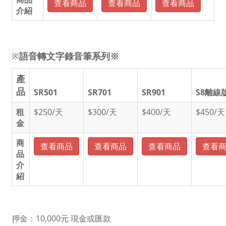
查看商品
查看商品
查看商品
介紹
※
語音轉文字
錄音筆系列※
產
品
SR501
SR701
SR901
S8離線
租
$250/天
$300/天
$400/天
$450/天
金
商
查看商品
查看商品
查看商品
查看
品
介
紹
押金：10,000元 現金或匯款