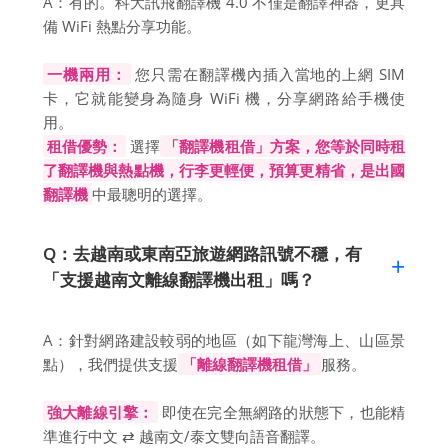
A：有的。科大訊飛翻譯機 4.0 不僅是翻譯神器，更具
備 WiFi 熱點分享功能。
一機兩用：
您只需在翻譯機內插入當地的上網 SIM
卡，它就能變身為隨身 WiFi 機，分享網路給手機使
用。
租借優勢：
選擇
「翻譯機租借」方案，您等於同時租
了翻譯機與熱點機，行李更輕便，預算更精省，是出國
翻譯機
中最聰明的選擇。
Q：去越南或東南亞旅遊網路訊號不穩，有
「支援越南文離線翻譯機出租」嗎？
A：針對網路建設較弱的地區（如下龍灣海上、山區景
點），我們提供支援
「離線翻譯機租借」
服務。
強大離線引擎：
即使在完全無網路的狀態下，也能精
準進行中文 ⇄ 越南文/泰文雙向語音翻譯。