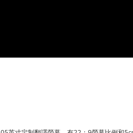
m
05英寸定制翻譯螢幕，有22：9螢幕比例和5