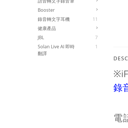
語音轉文字錄音筆
Booster
錄音轉文字耳機
11
健康產品
JBL
7
Solan Live AI 即時
1
翻譯
DESC
※i
錄音
電