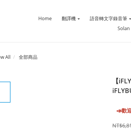
Home
翻譯機
語音轉文字錄音筆
Solan
ew All
全部商品
【iF
iFLYB
NT$6,8