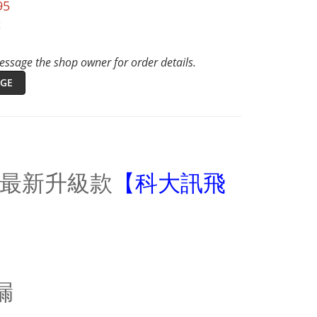
95
t
ssage the shop owner for order details.
GE
參考最新升級款
【
科大訊飛
漏