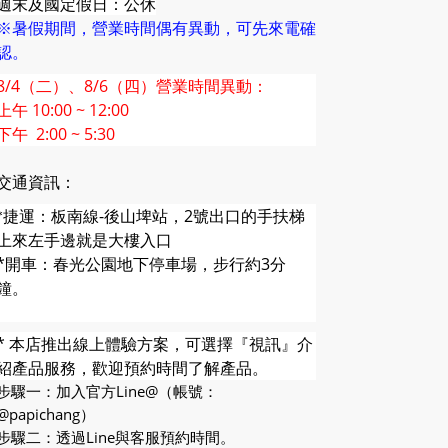
週末及國定假日：公休
※暑假期間，營業時間偶有異動，可先來電確
認。
8/4（二）、8/6（四）營業時間異動：
上午 10:00 ~ 12:00
下午 2:00 ~ 5:30
交通資訊：
捷運：板南線-後山埤站，2號出口的
手扶梯
*
上來左手邊就是大樓入口
*開車：春光公園地下停車場，步行約3分
鐘。
* 本店推出線上體驗方案，可選擇『視訊』介
紹產品服務，歡迎預約時間了解產品。
步驟一：加入官方Line@（帳號：
@papichang）
步驟二：透過Line與客服預約時間。