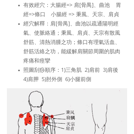
有效經穴：大腸經=> 肩[骨禺]、曲池 胃
經=>條口 小腸經 => 秉風、天宗、肩貞
經穴解釋：肩[骨禺]、曲池以疏通陽明經
氣、使脈絡通；秉風、肩貞、天宗有散風
舒筋、清熱消腫之功；條口有理氣活血、
舒筋活絡之功，能緩解肩關節周圍的肌肉
疼痛和痙攣
照圖刮痧順序：1)三角肌 2)肩前 3)肩後
4)肩胛 5)肘外側 6)小腿前側