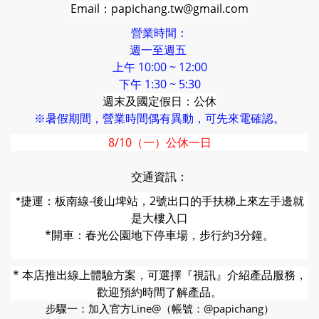
Email：papichang.tw@gmail.com
營業時間：
週一至週五
上午 10:00 ~ 12:00
下午 1:30 ~ 5:30
週末及國定假日：公休
※暑假期間，營業時間偶有異動，可先來電確認。
8/10（一）公休一日
交通資訊：
捷運：板南線-後山埤站，2號出口的
手扶梯上來左手邊就
*
是大樓入口
*開車：春光公園地下停車場，步行約3分鐘。
* 本店推出線上體驗方案，可選擇『視訊』介紹產品服務，
歡迎預約時間了解產品。
步驟一：加入官方Line@（帳號：@papichang）