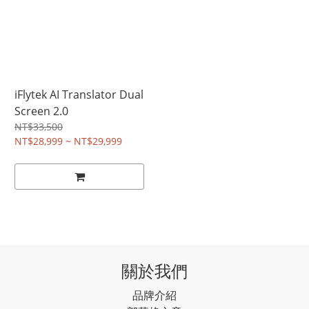
iFlytek AI Translator Dual
Screen 2.0
NT$33,500
NT$28,999 ~ NT$29,999
關於我們
品牌介紹