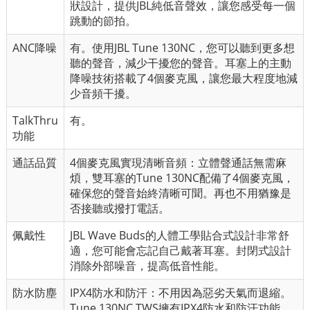
狀設計，提供JBL純低音聲效，讓您感受每一個
跳動的節拍。
ANC降噪
有。使用JBL Tune 130NC，您可以聽到更多想
聽的聲音，減少干擾您的聲音。耳塞上的主動
降噪技術搭載了4個麥克風，讓您最大程度地減
少音頻干擾。
TalkThru
有。
功能
通話品質
4個麥克風實現清晰音頻：立體聲通話無需麻
煩，雙耳塞的Tune 130NC配備了4個麥克風，
確保您的聲音始終清晰可聞。再也不用猶豫是
否接聽或撥打電話。
佩戴性
JBL Wave Buds的人體工學貼合式設計非常舒
適，您可能會忘記自己戴著耳塞。封閉式設計
消除外部噪音，提高低音性能。
防水防塵
IPX4防水和防汗：不用因為惡劣天氣而退縮。
Tune 130NC TWS擁有IPX4防水和防汗功能，