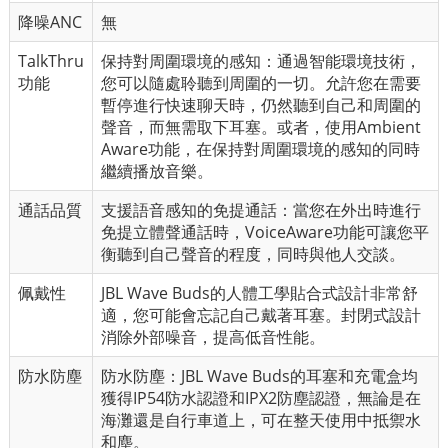
降噪ANC
無
TalkThru
保持對周圍環境的感知：通過智能環境技術，
功能
您可以隨處聆聽到周圍的一切。允許您在需要
暫停進行快速聊天時，仍然聽到自己和周圍的
聲音，而無需取下耳塞。或者，使用Ambient
Aware功能，在保持對周圍環境的感知的同時
繼續播放音樂。
通話品質
支援語音感知的免提通話：當您在外出時進行
免提立體聲通話時，VoiceAware功能可讓您平
衡聽到自己聲音的程度，同時與他人交談。
佩戴性
JBL Wave Buds的人體工學貼合式設計非常舒
適，您可能會忘記自己戴著耳塞。封閉式設計
消除外部噪音，提高低音性能。
防水防塵
防水防塵：JBL Wave Buds的耳塞和充電盒均
獲得IP54防水認證和IPX2防塵認證，無論是在
海灘還是自行車道上，可在整天使用中抵禦水
和塵。