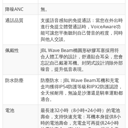
降噪ANC
無。
通話品質
支援語音感知的免提通話：當您在外出時
進行免提立體聲通話時，VoiceAware功
能可讓您平衡聽到自己聲音的程度，同時
與他人交談。
佩戴性
JBL Wave Beam橢圓形矽膠耳塞採用符
合人體工學的設計，舒適貼合耳朵，您會
忘記自己戴著耳機。封閉式設計消除外部
噪音，提升低音表現。
防水防塵
防塵防水：JBL Wave Beam耳機和充電
盒均獲得IP54防護等級和IPX2防護認證，
全天候耐用，無論是沙灘還是騎車運動都
適合。
電池
最長達32小時
（8小時+24小時）
的電池
壽命，支持快速充電：耳機本身提供8小
時的電池壽命，充電盒可再提供24小時