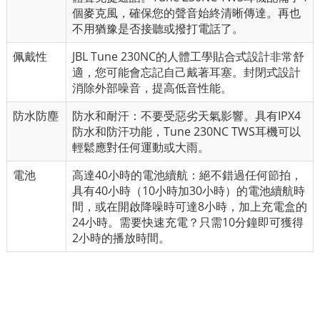
個麥克風，確保您的聲音始終清晰傳達。再也
不用猶豫是否接聽或撥打電話了。
佩戴性
JBL
Tune 230NC
的人體工學貼合式設計非常舒
適，您可能會忘記自己戴著耳塞。封閉式設計
消除外部噪音，提高低音性能。
防水防塵
防水和耐汗：不要受惡劣天氣影響。具有IPX4
防水和防汗功能，Tune 230NC TWS耳機可以
輕鬆應對任何運動或大雨。
電池
高達40小時的電池續航：絕不錯過任何節拍，
具有40小時（10小時加30小時）的電池續航時
間，或在開啟降噪時可達8小時，加上充電盒的
24小時。需要快速充電？只需10分鐘即可獲得
2小時的播放時間。