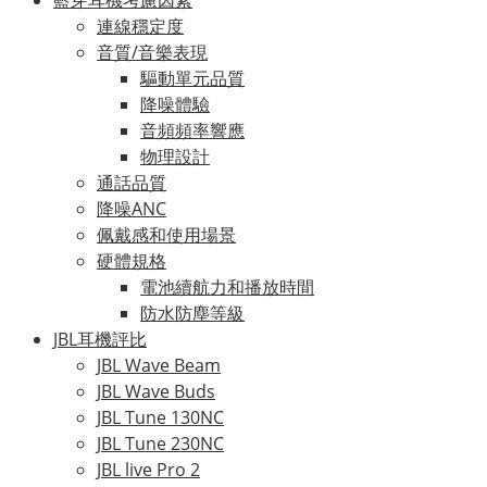
藍芽耳機考慮因素
連線穩定度
音質/音樂表現
驅動單元品質
降噪體驗
音頻頻率響應
物理設計
通話品質
降噪ANC
佩戴感和使用場景
硬體規格
電池續航力和播放時間
防水防塵等級
JBL耳機評比
JBL Wave Beam
JBL Wave Buds
JBL Tune 130NC
JBL Tune 230NC
JBL live Pro 2