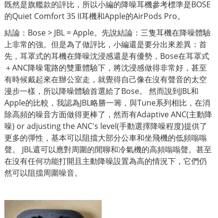
既然是旗艦款的評比，所以小編的降噪耳機參考標準是BOSE
的Quiet Comfort 35 II耳機和Apple的AirPods Pro。
結論：Bose > JBL = Apple。先說結論：三隻耳機在降噪體驗
上非常的強。但是為了做評比，小編還是要分出來差異：首
先，耳罩式的耳機在降噪沈浸感還是有優勢，Bose在耳罩式
＋ANC降噪電路的雙重體驗下，將沈浸感做得非常好，甚至
有時候戴起來在辦公室走，就覺得自己像在沒有聲音的太空
漫步一樣，所以降噪體驗首選給了Bose。 然而說到JBL和
Apple的比較，我認為JBL略勝一籌，與Tune系列相比，在消
除高頻的噪音方面做得更棒了，然而有Adaptive ANC(主動降
噪) or adjusting the ANC's level(手動選擇降噪程度)提供了
更多的彈性，基本可以阻擋大部分公車和坐飛機的低頻嗡嗡
聲。 JBL還可以應對周圍的閒聊和冷氣機的高頻嗡嗡聲。甚至
在沒有任何功能打開且主動降噪設置為高的情況下，它們仍
然可以阻擋周圍噪音。