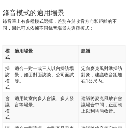
錄音模式的適用場景
錄音筆上有多種模式選擇，差別在於收音方向和距離的不
同，因此可以依據不同錄音場景去選擇模式：
模
適用場景
建議
式
採
適合一對一或三人以內採訪場
定向麥克風對準採訪
訪
景，如面對面訪談、公司面試
對象，建議收音距離
模
等。
在1公尺內。
式
會
適用於室內多人會議、多人發
建議將麥克風放在會
議
言等場景。
議場合中間，正面朝
模
上以利均勻收音。
式