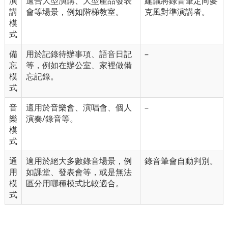
演
適合大型演講、大型產品發表
建議將錄音筆定向麥
講
會等場景，例如階梯教室。
克風對準演講者。
模
式
備
用於記錄待辦事項、語音日記
–
忘
等，例如在辦公室、家裡做備
模
忘記錄。
式
音
適用於音樂會、演唱會、個人
–
樂
演奏/錄音等。
模
式
通
適用於絕大多數錄音場景，例
錄音筆會自動判別。
用
如課堂、發表會等，或是無法
模
區分用哪種模式比較適合。
式